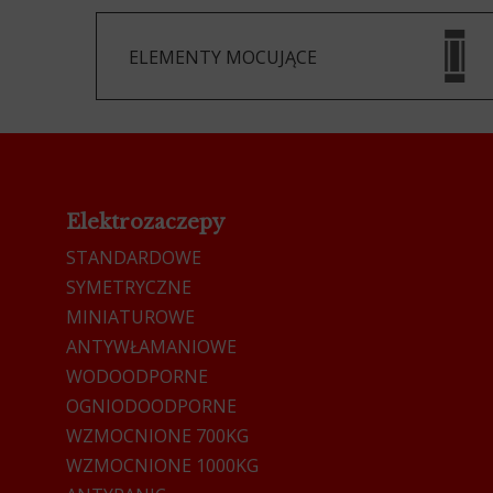
ELEMENTY MOCUJĄCE
Elektrozaczepy
STANDARDOWE
SYMETRYCZNE
MINIATUROWE
ANTYWŁAMANIOWE
WODOODPORNE
OGNIODOODPORNE
WZMOCNIONE 700KG
WZMOCNIONE 1000KG