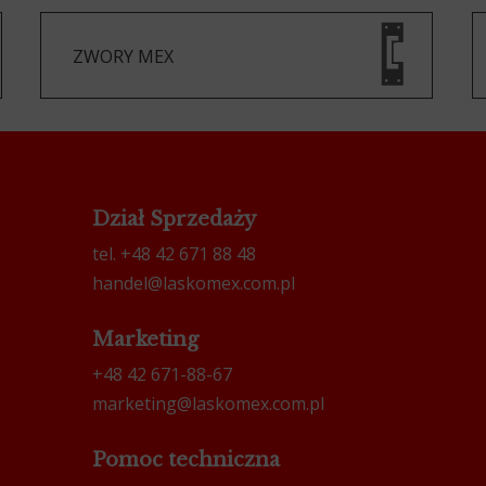
ZWORY MEX
Dział Sprzedaży
tel. +48 42 671 88 48
handel@laskomex.com.pl
Marketing
+48 42 671-88-67
marketing@laskomex.com.pl
Pomoc techniczna