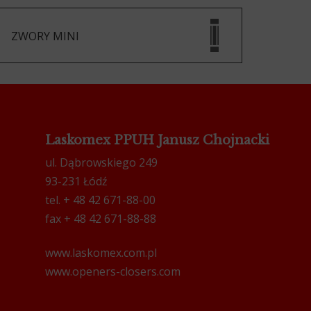
ZWORY MINI
Laskomex PPUH Janusz Chojnacki
ul. Dąbrowskiego 249
93-231 Łódź
tel. + 48 42 671-88-00
fax + 48 42 671-88-88
www.laskomex.com.pl
www.openers-closers.com