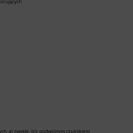
ocujących
ch: a) zwykłe, b)z podwójnym czujnikiem