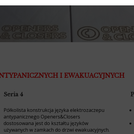
NTYPANICZNYCH I EWAKUACYJNYCH
Seria 4
P
Półkolista konstrukcja języka elektrozaczepu
antypanicznego Openers&Closers
dostosowana jest do kształtu języków
używanych w zamkach do drzwi ewakuacyjnych.