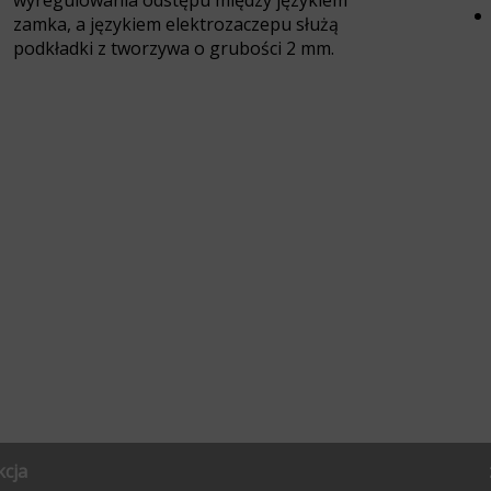
wyregulowania odstępu między językiem
zamka, a językiem elektrozaczepu służą
podkładki z tworzywa o grubości 2 mm.
kcja