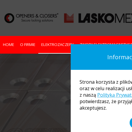
HOME
O FIRMIE
ELEKTROZACZEPY
ZWORY ELEKTROMAGNETYC
Informacj
Strona korzysta z plikó
oraz w celu realizacji 
z naszą
Polityką Prywat
potwierdzasz, że przyjął
akceptujesz.