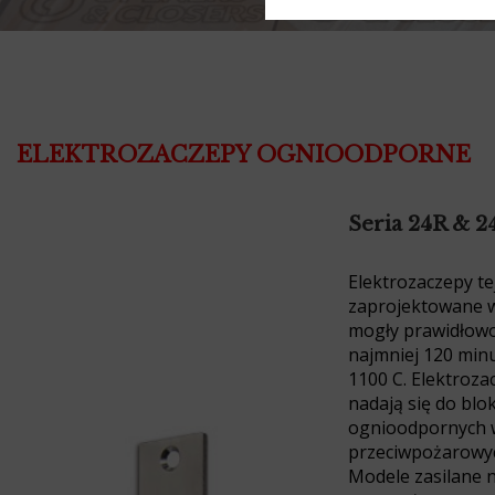
ELEKTROZACZEPY
OGNIOODPORNE
Seria 24R & 2
Elektrozaczepy tej
zaprojektowane w
mogły prawidłow
najmniej 120 min
1100 C. Elektrozac
nadają się do blo
ognioodpornych 
przeciwpożarowy
Modele zasilane 